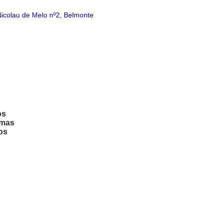
Nicolau de Melo nº2, Belmonte
os
amas
os