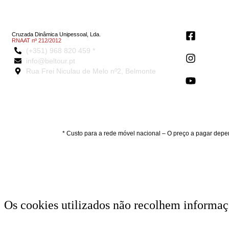
Cruzada Dinâmica Unipessoal, Lda.
RNAAT nº 212/2012
(+351) 968 820 459 *
info@beltour.pt
Rua Frei Niculau de Melo nº2, Belmonte
* Custo para a rede móvel nacional – O preço a pagar depe
Os cookies utilizados não recolhem informaçõ